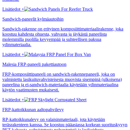
Lisätiedot +
Sandwich-paneelit kylmäautoihin
Sandwich-rakenne on erityinen komposiittimateriaalirakenne, joka
koostuu kahdesta ohuesta, vahvasta ja jäykästä paneelista
molemmilla puolilla kevyempää ja suhteellisen paksua
ydinmateriaalia.
Lisätiedot +
Malesia FRP-paneeli pakettiautoon
FRP-komposiittipaneeli on sandwich-rakennepaneeli, joka on
valmistettu lasikuituvahvisteisesta muovista sisempinä (ulkoisena)
paneelina ja ei-sandwich-materiaalia käytetään ydinmateriaalina
käytön vaatimusten mukaisesti.
Lisätiedot +
FRP-kattoikkunan aaltopahvilevy
RP-kattoikkunalevy on valaisinmateriaali, jota käytetään
teräsrakenteen kanssa. Se koostuu pääasiassa korkean suorituskyvyn
PET-kalvosta, vahvistetusta polyesteristä ja lasikuidusta.