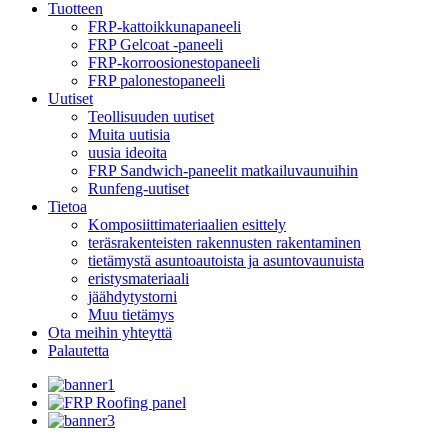
Tuotteen
FRP-kattoikkunapaneeli
FRP Gelcoat -paneeli
FRP-korroosionestopaneeli
FRP palonestopaneeli
Uutiset
Teollisuuden uutiset
Muita uutisia
uusia ideoita
FRP Sandwich-paneelit matkailuvaunuihin
Runfeng-uutiset
Tietoa
Komposiittimateriaalien esittely
teräsrakenteisten rakennusten rakentaminen
tietämystä asuntoautoista ja asuntovaunuista
eristysmateriaali
jäähdytystorni
Muu tietämys
Ota meihin yhteyttä
Palautetta