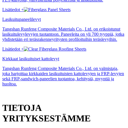
Lisätiedot +
Lasikuitupaneelilevyt
Tangshan Runfeng Composite Materials Co., Ltd. on erikoistunut
lasikuitulevylevyjen tuotantoon. Paneeleita on yli 700 tyyppiä, jotka
yhdistetään eri teräsrakenneyritysten profiloituihin teräslevyihin.
Lisätiedot +
Kirkkaat lasikuituiset kattolevyt
Tangshan Runfeng Composite Materials Co., Ltd. on valmistaja,
joka harjoittaa kirkkaiden lasikuituisten kattolevyjen ja FRP-levyjen
sekä FRP-sandwich-paneelien tuotantoa, kehitystä, myyntiä ja
huoltoa.
TIETOJA
YRITYKSESTÄMME