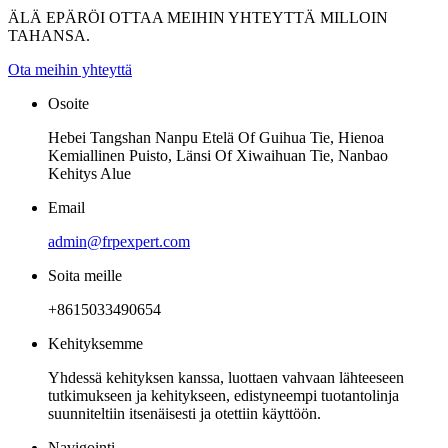
ÄLÄ EPÄRÖI OTTAA MEIHIN YHTEYTTÄ MILLOIN
TAHANSA.
Ota meihin yhteyttä
Osoite
Hebei Tangshan Nanpu Etelä Of Guihua Tie, Hienoa
Kemiallinen Puisto, Länsi Of Xiwaihuan Tie, Nanbao
Kehitys Alue
Email
admin@frpexpert.com
Soita meille
+8615033490654
Kehityksemme
Yhdessä kehityksen kanssa, luottaen vahvaan lähteeseen
tutkimukseen ja kehitykseen, edistyneempi tuotantolinja
suunniteltiin itsenäisesti ja otettiin käyttöön.
Navigointi