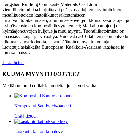
Tangshan Runfeng Composite Materials Co, Ltd:n
vientiliiketoimintaa harjoittavat pääasiassa lujitemuovituotteiden,
metallituotteiden kattoikkunat rakentamiseen,
ilmanvaihtorakennusten, alumiiniseosovet ja -ikkunat sekä talojen ja
kylmävarastojen komposiittilevyrakenteet; Matkailuautojen ja
kylmäajoneuvojen kuljetus ja muu myynti. Tuontiliiketoiminta on
pääasiassa soija- ja rypsiöljyä. Vuodesta 2016 lähtien se on palvellut
ulkomaisia ​​markkinoita, ja sen päätuotteet ovat tunnettuja ja
luotettuja asiakkailta Euroopassa, Kaakkois-Aasiassa, Aasiassa ja
muissa maissa.
Lisää tietoa
KUUMA MYYNTI
TUOTTEET
Meillä on monia erilaisia ​​tuotteita, joista voit valita
Komposiitti Sandwich-paneeli
Lisää tietoa
Lasikuitu kattoikkunalevy