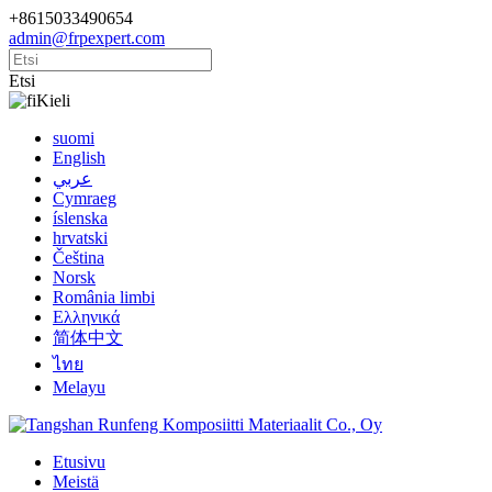
+8615033490654
admin@frpexpert.com
Etsi
Kieli
suomi
English
عربي
Cymraeg
íslenska
hrvatski
Čeština
Norsk
România limbi
Ελληνικά
简体中文
ไทย
Melayu
Etusivu
Meistä