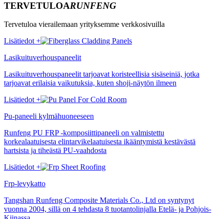
TERVETULOA
RUNFENG
Tervetuloa vierailemaan yrityksemme verkkosivuilla
Lisätiedot +
Lasikuituverhouspaneelit
Lasikuituverhouspaneelit tarjoavat koristeellisia sisäseiniä, jotka
tarjoavat erilaisia ​​​​vaikutuksia, kuten shoji-näytön ilmeen
Lisätiedot +
Pu-paneeli kylmähuoneeseen
Runfeng PU FRP -komposiittipaneeli on valmistettu
korkealaatuisesta elintarvikelaatuisesta ikääntymistä kestävästä
hartsista ja tiheästä PU-vaahdosta
Lisätiedot +
Frp-levykatto
Tangshan Runfeng Composite Materials Co., Ltd on syntynyt
vuonna 2004, sillä on 4 tehdasta 8 tuotantolinjalla Etelä- ja Pohjois-
Kiinassa.