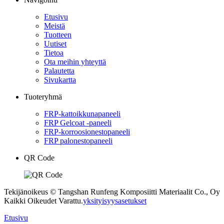
Etusivu
Meistä
Tuotteen
Uutiset
Tietoa
Ota meihin yhteyttä
Palautetta
Sivukartta
Tuoteryhmä
FRP-kattoikkunapaneeli
FRP Gelcoat -paneeli
FRP-korroosionestopaneeli
FRP palonestopaneeli
QR Code
Tekijänoikeus © Tangshan Runfeng Komposiitti Materiaalit Co., Oy
Kaikki Oikeudet Varattu.
yksityisyysasetukset
Etusivu